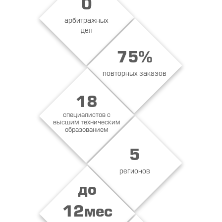
0
кан
- П
арбитражных
стр
дел
- С
Про
75%
мес
повторных заказов
18
специалистов с
высшим техническим
образованием
5
регионов
до
12мес