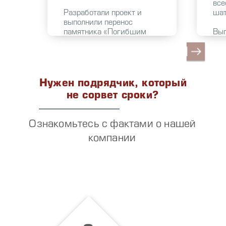
все
Разработали проект и
шат
выполнили перенос
памятника «Погибшим
Вып
сотрудникам «Ленфильма»
раз
во время ВОВ». В рамках
пла
проектных работ выполнили
зем
обследование, разработку
- А
разделов СПОЗУ, ПД, АР, КР,
реш
Нужен подрядчик, который
ЭО.
- К
не сорвет сроки?
(КЖ
- С
обо
Ознакомьтесь с фактами о нашей
инж
компании
обе
инж
мер
тех
(Си
эле
вод
(IT
WIF
сиг