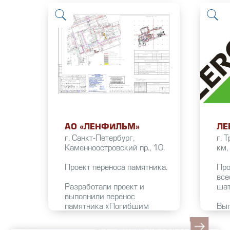
АО «ЛЕНФИЛЬМ»
ЛЕ
г. Санкт-Петербург,
г. 
Каменноостровский пр., 10.
км,
Проект переноса памятника.
Про
все
Разработали проект и
шат
выполнили перенос
памятника «Погибшим
Вып
сотрудникам «Ленфильма»
раз
во время ВОВ». В рамках
пла