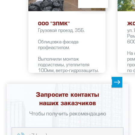
ООО "ЗПМК"
ЖС
Грузовой проезд, 35Б.
ул.
Рем
Облицовка фасада
600
профнастилом.
На 
Выполнили монтаж
рем
подсистемы, утеплителя
про
100мм, ветро-гидрозащиты.
по 
Заделали трещины и
раз
межпанельные швы.
тех
Облицевали фасад
сог
профнастилом С21,
ДСК
Запросите контакты
установили оконные откосы,
сп
наших заказчиков
фасонные элементы и
инс
отливы из оцинкованной
кап
Чтобы получить рекомендацию
стали 0,5мм.