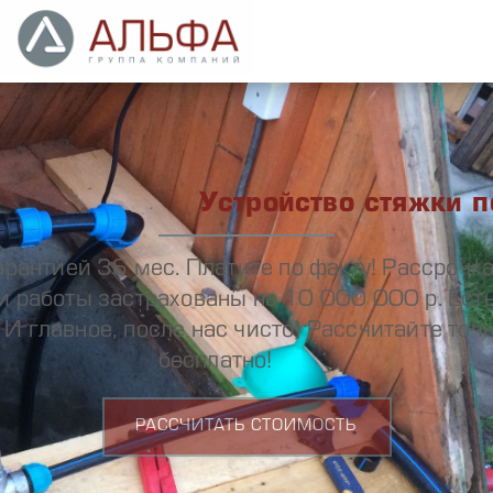
Устройство стяжки п
рантией 36 мес. Платите по факту! Рассрочка
и работы застрахованы на 10 000 000 р. Есть
 И главное, после нас чисто) Рассчитайте то
бесплатно!
РАССЧИТАТЬ СТОИМОСТЬ