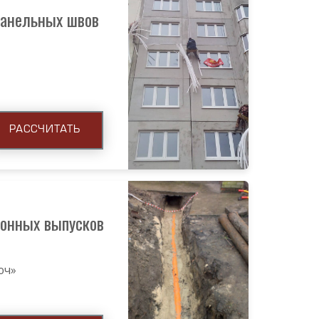
панельных швов
РАССЧИТАТЬ
онных выпусков
юч»