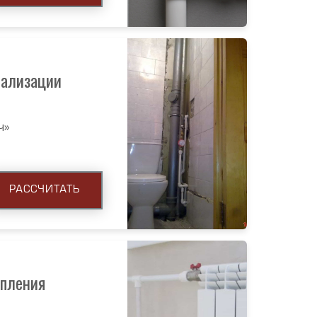
нализации
ч»
РАССЧИТАТЬ
опления