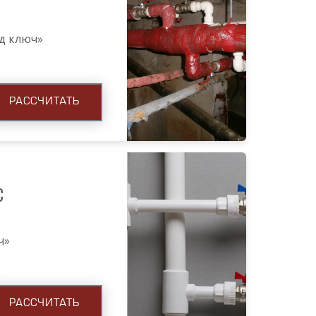
од ключ»
РАССЧИТАТЬ
С
ч»
РАССЧИТАТЬ