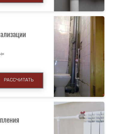
нализации
ч»
РАССЧИТАТЬ
опления