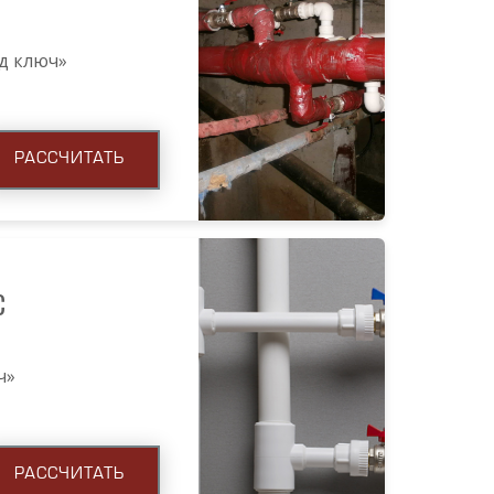
од ключ»
РАССЧИТАТЬ
С
ч»
РАССЧИТАТЬ