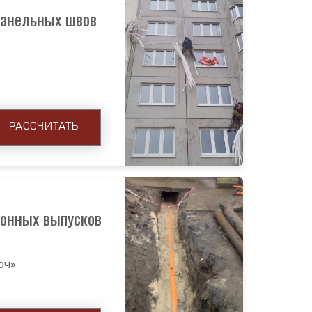
панельных швов
РАССЧИТАТЬ
онных выпусков
юч»