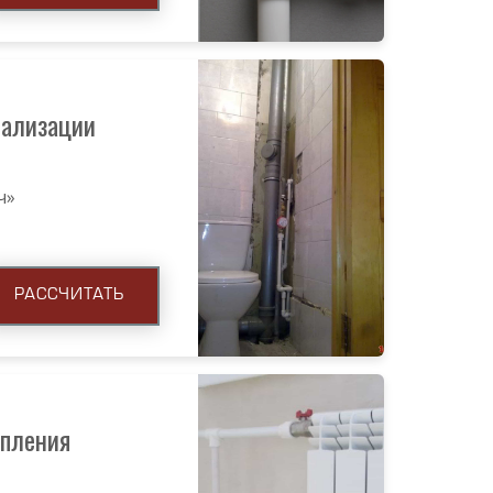
нализации
ч»
РАССЧИТАТЬ
опления