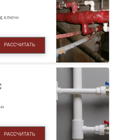
од ключ»
РАССЧИТАТЬ
С
ч»
РАССЧИТАТЬ