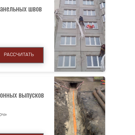
панельных швов
РАССЧИТАТЬ
онных выпусков
юч»