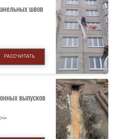
панельных швов
РАССЧИТАТЬ
онных выпусков
юч»