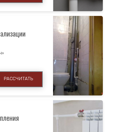
нализации
ч»
РАССЧИТАТЬ
опления