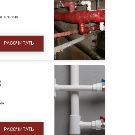
од ключ»
РАССЧИТАТЬ
С
ч»
РАССЧИТАТЬ