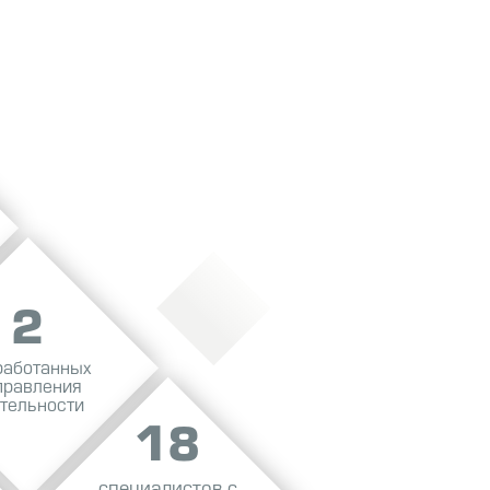
2
работанных
правления
тельности
18
специалистов с