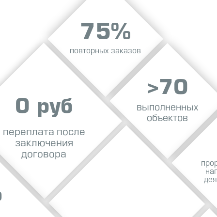
75%
повторных заказов
>70
0 руб
выполненных
объектов
переплата после
заключения
договора
про
на
дея
О