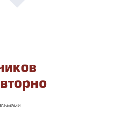
чиков
овторно
исьмами.