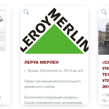
ЛЕРУА МЕРЛЕН
«С
УН
г. Троицк, Калужское ш., 42-й км, д.8
ТЕ
УП
Проект размещения всесезонного
ЭК
временного шатра.
г. 
и
Выполнили следующие разделы: -
пр.,
Схема планировочной организации
ремя
земельного участка;