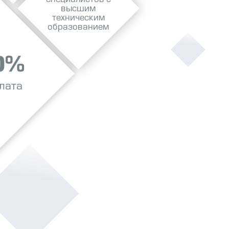
высшим
техническим
образованием
0%
лата