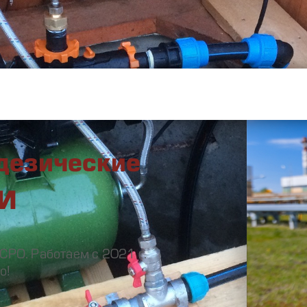
12 ЛЕТ С ВАМИ!
дезические
ДИ
 СРО. Работаем с 2021 г.
о!