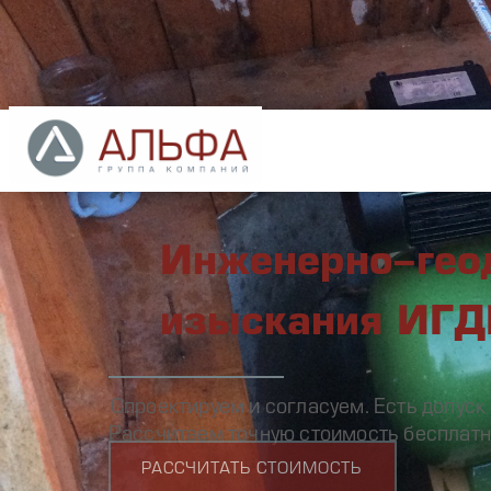
Инженерно-геодезические изыскания ИГДИ
Инженерно-гео
изыскания ИГ
Спроектируем и согласуем. Есть допуск
Рассчитаем точную стоимость бесплатн
РАССЧИТАТЬ СТОИМОСТЬ