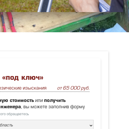
 «под ключ»
езические изыскания
от 65 000 руб.
ную стоимость
или
получить
инженера
, вы можете заполнив форму
рого обращаетесь