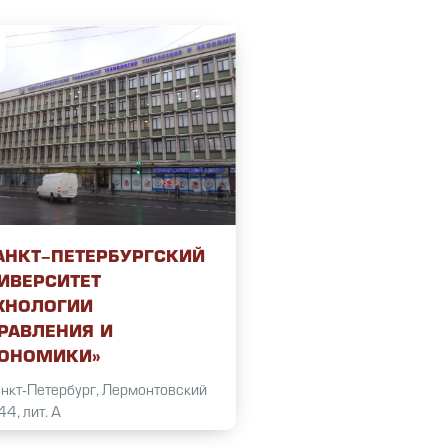
АНКТ-ПЕТЕРБУРГСКИЙ
ПАРК ИНН ОТ Р
ИВЕРСИТЕТ
ПРИБАЛТИЙСКА
ХНОЛОГИИ
г. Санкт-Петербург, ул.
РАВЛЕНИЯ И
Кораблестроителей, 14
ОНОМИКИ»
Разработка и согласов
Санкт-Петербург, Лермонтовский
благоустройства.
 44, лит. А