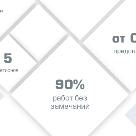
 и
от 
предоп
5
регионов
90%
работ без
замечаний