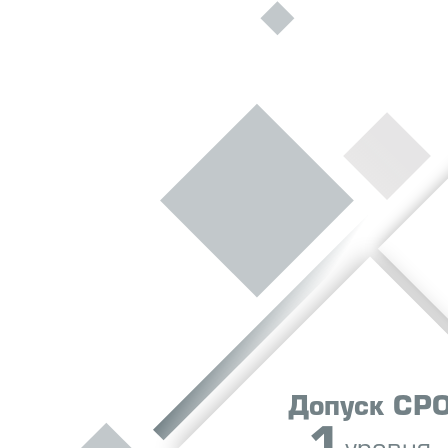
Допуск СР
1