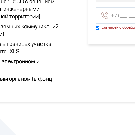
бе 1:500 с сечением
ми инженерными
щей территории)
дземных коммуникаций
согласен с обраб
и);
 в границах участка
ате XLS;
 электронном и
ым органом (в фонд