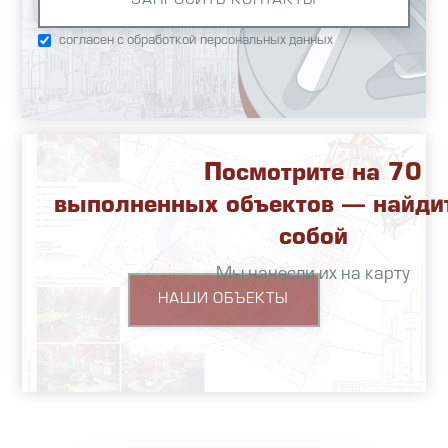
работы производились путем
снятия верхнего слоя
согласен с обработкой персональных данных
асфальтобетона фрезой с
погрузкой в самосвалы и
укладкой нового покрытия
асфальтоукладчиком.
Посмотрите на 70
выполненных объектов — найди
собой
Мы нанесли их на карту
НАШИ ОБЪЕКТЫ